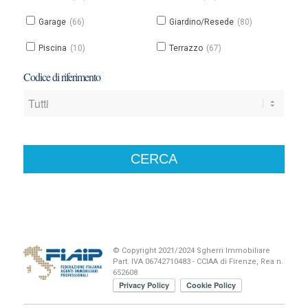
Garage
(66)
Giardino/Resede
(80)
Piscina
(10)
Terrazzo
(67)
Codice di riferimento
© Copyright 2021/2024 Sgherri Immobiliare
Part. IVA 06742710483 - CCIAA di Firenze, Rea n.
652608