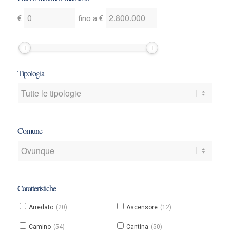
Indica
Indica
€
fino a
€
un
un
prezzo
prezzo
minimo
minimo
e/o
e/o
Tipologia
massimo
massimo
Comune
Caratteristiche
Arredato
(20)
Ascensore
(12)
Camino
(54)
Cantina
(50)