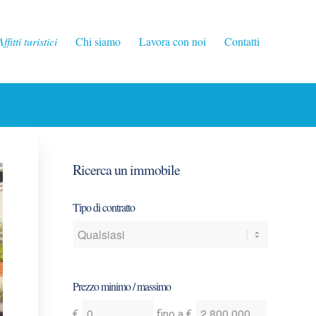
Affitti turistici
Chi siamo
Lavora con noi
Contatti
Ricerca un immobile
Tipo di contratto
Prezzo minimo / massimo
Indica
Indica
€
fino a
€