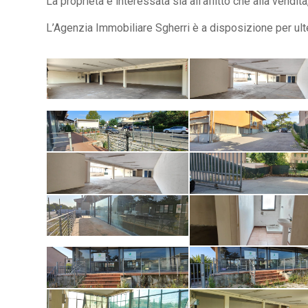
La proprietà è interessata sia all’affitto che alla vendit
L’Agenzia Immobiliare Sgherri è a disposizione per ulte