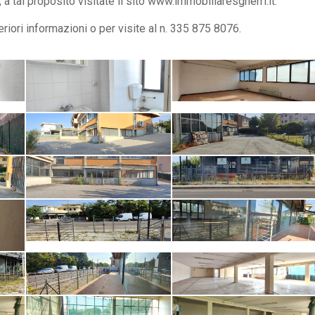
a, a tal proposito visitate il sito www.immobiliaresgherri.it.
riori informazioni o per visite al n. 335 875 8076.