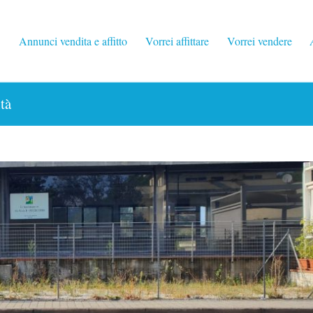
Annunci vendita e affitto
Vorrei affittare
Vorrei vendere
tà