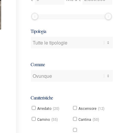
un
un
prezzo
prezzo
minimo
minimo
e/o
e/o
Tipologia
massimo
massimo
Comune
Caratteristiche
Arredato
(20)
Ascensore
(12)
Camino
(55)
Cantina
(50)