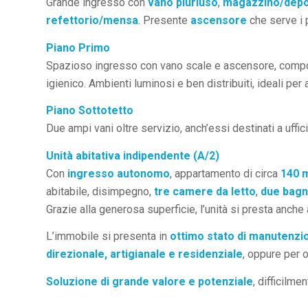
Grande ingresso con
vano pluriuso
,
magazzino/depo
refettorio/mensa
. Presente
ascensore
che serve i p
Piano Primo
Spazioso ingresso con vano scale e ascensore, com
igienico. Ambienti luminosi e ben distribuiti, ideali per a
Piano Sottotetto
Due ampi vani oltre servizio, anch’essi destinati a uffici
Unità abitativa indipendente (A/2)
Con
ingresso autonomo
, appartamento di circa
140 
abitabile, disimpegno,
tre camere da letto
,
due bagn
Grazie alla generosa superficie, l’unità si presta anche
L’immobile si presenta in
ottimo stato di manutenzi
direzionale, artigianale e residenziale
, oppure per 
Soluzione di grande valore e potenziale
, difficilme