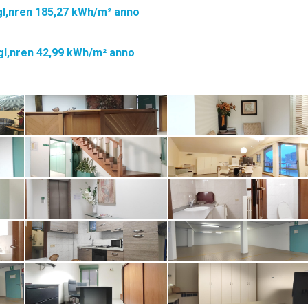
gl,nren 185,27 kWh/m² anno
Pgl,nren 42,99 kWh/m² anno