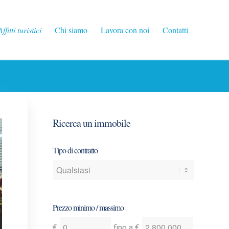
Affitti turistici
Chi siamo
Lavora con noi
Contatti
Ricerca un immobile
Tipo di contratto
Prezzo minimo / massimo
Indica
Indica
€
fino a
€