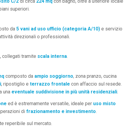
sito C/2
di circa
224 mq
con bagno, oltre a ulteriore locale
iani superiori.
posto da
5 vani ad uso ufficio (categoria A/10)
e servizio
ttività direzionali o professionali.
, collegati tramite
scala interna
.
mq
composto da
ampio soggiorno
, zona pranzo, cucina
i
, ripostiglio e
terrazzo frontale
con affaccio sul resede.
 a una
eventuale suddivisione in più unità residenziali
.
one
ed è estremamente versatile, ideale per
uso misto
operazioni di
frazionamento e investimento
.
nte reperibile sul mercato.