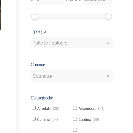
un
un
prezzo
prezzo
minimo
minimo
e/o
e/o
Tipologia
massimo
massimo
Comune
Caratteristiche
.
Arredato
(20)
Ascensore
(12)
Camino
(54)
Cantina
(50)