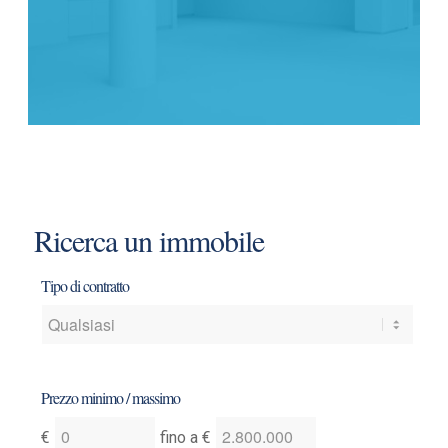
Ricerca un immobile
Tipo di contratto
Prezzo minimo / massimo
Indica
Indica
€
fino a
€