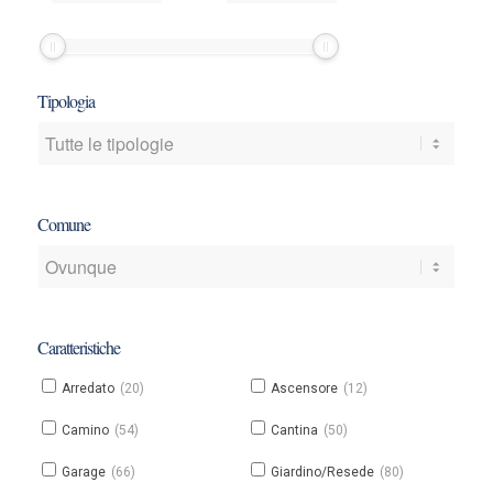
un
un
prezzo
prezzo
minimo
minimo
e/o
e/o
Tipologia
massimo
massimo
Comune
Caratteristiche
Arredato
(20)
Ascensore
(12)
Camino
(54)
Cantina
(50)
Garage
(66)
Giardino/Resede
(80)