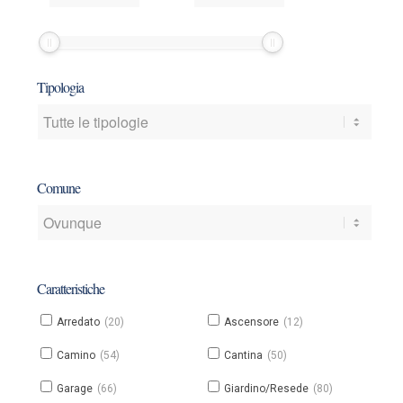
un
un
prezzo
prezzo
minimo
minimo
e/o
e/o
Tipologia
massimo
massimo
Comune
Caratteristiche
Arredato
(20)
Ascensore
(12)
Camino
(54)
Cantina
(50)
Garage
(66)
Giardino/Resede
(80)